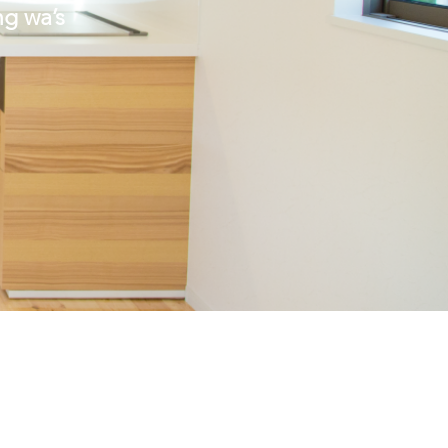
ng wa’s