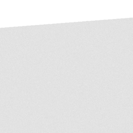
もつ元大工出身なので、
るできないという判断
案もご提案させていた
ム・リノベーションを
績がございますので、
。