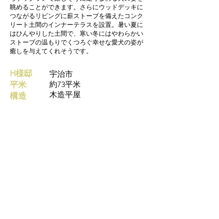
眺めることができます。さらにウッドデッキに
つながるリビングに薪ストーブを備えたコンク
リート土間のインナーテラスを設置。暑い夏に
はひんやりした土間で、寒い冬にはやわらかい
ストーブの温もりでくつろぐ幸せな愛犬の姿が
癒しを与えてくれそうです。
H様邸
宇治市
平米
約73平米
木造平屋
構造