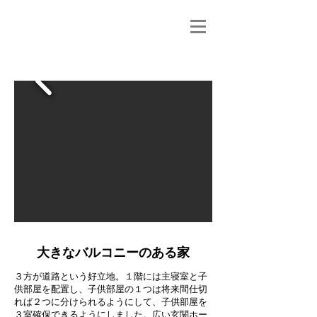
大きなバルコニーのある家
​３方が道路という好立地。１階には主寝室と子
供部屋を配置し、子供部屋の１つは将来間仕切
れば２つに分けられるようにして、子供部屋を
３室確保できるようにしました。広い玄関ホー