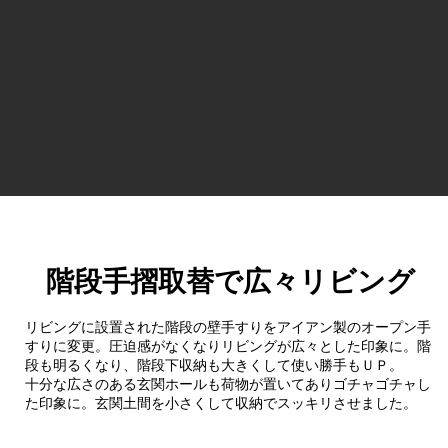
階段手摺取替で広々リビング
リビングに設置された階段の壁手すりをアイアン製のオープン手
すりに変更。圧迫感がなくなりリビングが広々とした印象に。階
段も明るくなり、階段下収納も大きくして使い勝手もＵＰ。
​十分な広さのある玄関ホールも荷物が置いてありゴチャゴチャし
た印象に。玄関土間を小さくして収納でスッキリさせました。